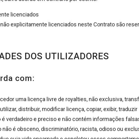
ente licenciados
 não explicitamente licenciados neste Contrato são rese
ADES DOS UTILIZADORES
orda com:
dor uma licença livre de royalties, não exclusiva, transfer
ilizar, distribuir, modificar licença, copiar, exibir, traduz
o é verdadeiro e preciso e não contém informações falsa
 não é obsceno, discriminatório, racista, odioso ou excl
íduo cuja vida encarnada e espoletou esses comportame