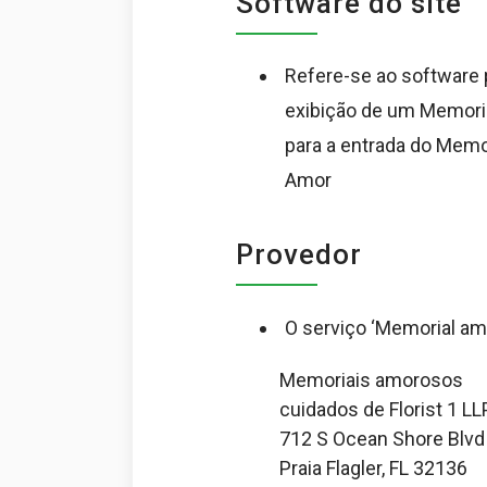
Software do site
Refere-se ao software p
exibição de um Memoria
para a entrada do Memo
Amor
Provedor
O serviço ‘Memorial amo
Memoriais amorosos
cuidados de Florist 1 LL
712 S Ocean Shore Blvd
Praia Flagler, FL 32136