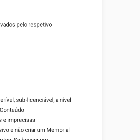
rvados pelo respetivo
ível, sub-licenciável, a nível
ir Conteúdo
s e imprecisas
usivo e não criar um Memorial
ntos. Se houver um