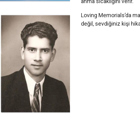
anma sıcaklığını verir.
Loving Memorials’da ma
değil, sevdiğiniz kişi hi