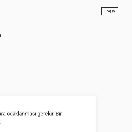
Log In
s
ra odaklanması gerekir. Bir
.