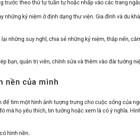
ng trước theo thứ tự tuần tự hoặc nhấp vào các trang ngẫ
ày những kỷ niệm ở định dạng thư viện. Gia đình và du kh
 lại những suy nghĩ, chia sẻ những kỷ niệm, thắp nến, c
ép bạn, quản trị viên, chỉnh sửa và thêm vào đài tưởng 
h nền của mình
n để tìm một hình ảnh tượng trưng cho cuộc sống của ng
đó mà họ yêu thích, tin tưởng hoặc xem là có ý nghĩa. Hìn
có hình nền.