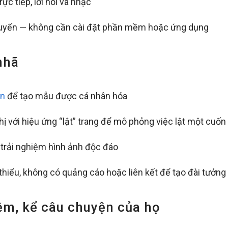
ực tiếp, lời nói và nhạc
tuyến — không cần cài đặt phần mềm hoặc ứng dụng
nhã
ền
để tạo mẫu được cá nhân hóa
ị với hiệu ứng “lật” trang để mô phỏng việc lật một cuốn
 trải nghiệm hình ảnh độc đáo
 thiểu, không có quảng cáo hoặc liên kết để tạo đài tưởn
ệm, kể câu chuyện của họ