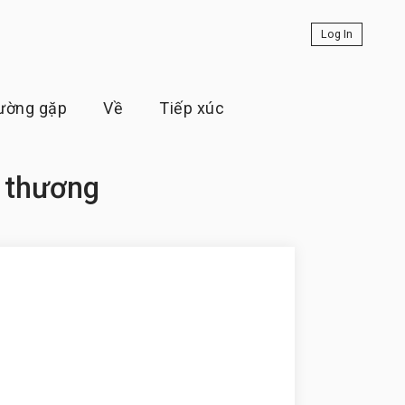
Log In
hường gặp
Về
Tiếp xúc
 thương